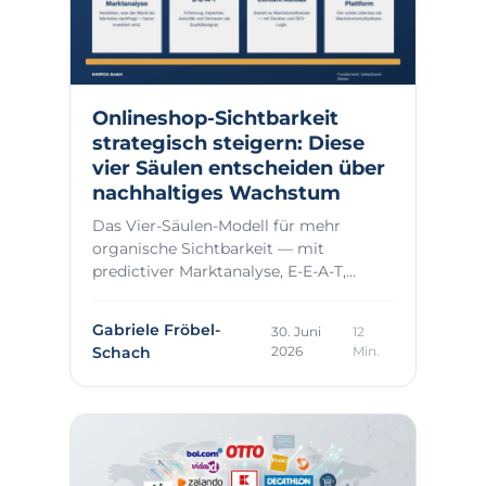
Onlineshop-Sichtbarkeit
strategisch steigern: Diese
vier Säulen entscheiden über
nachhaltiges Wachstum
Das Vier-Säulen-Modell für mehr
organische Sichtbarkeit — mit
predictiver Marktanalyse, E-E-A-T,
datengetriebenem Conten...
Gabriele Fröbel-
30. Juni
12
Schach
2026
Min.