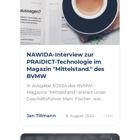
NAWIDA-Interview zur
PRAIDICT-Technologie im
Magazin "Mittelstand." des
BVMW
In Ausgabe 3/2024 des BVMW-
Magazins "Mittelstand." erklärt unser
Geschäftsführer Marc Fischer, wie
Unternehmen mit der H...
Jan Tillmann
8. August 2024
1 Min.