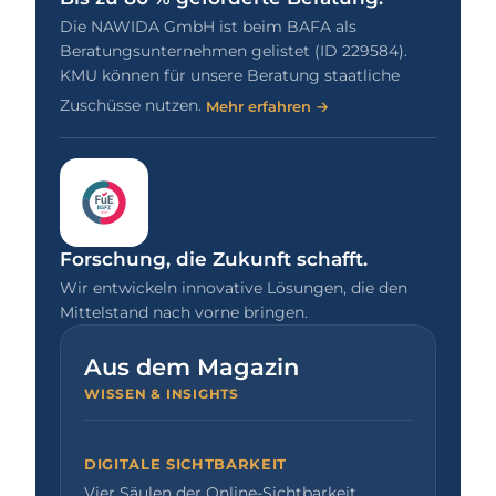
Die NAWIDA GmbH ist beim BAFA als
Beratungsunternehmen gelistet (ID 229584).
KMU können für unsere Beratung staatliche
Zuschüsse nutzen.
Mehr erfahren →
Forschung, die Zukunft schafft.
Wir entwickeln innovative Lösungen, die den
Mittelstand nach vorne bringen.
Aus dem Magazin
WISSEN & INSIGHTS
DIGITALE SICHTBARKEIT
Vier Säulen der Online-Sichtbarkeit