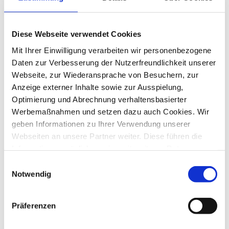
Diese Webseite verwendet Cookies
Mit Ihrer Einwilligung verarbeiten wir personenbezogene
Daten zur Verbesserung der Nutzerfreundlichkeit unserer
Webseite, zur Wiederansprache von Besuchern, zur
Anzeige externer Inhalte sowie zur Ausspielung,
Optimierung und Abrechnung verhaltensbasierter
Werbemaßnahmen und setzen dazu auch Cookies. Wir
geben Informationen zu Ihrer Verwendung unserer
Webseiten an unsere Partner weiter. Diese führen die
Informationen möglicherweise mit weiteren Daten
NAWIDA auf dem Quellenhof
zusammen, die Sie ihnen bereitgestellt haben oder die
Einwilligungsauswahl
Summit by THE GROW
von den Partnern im Rahmen der Nutzung anderer
Notwendig
Dienste gesammelt wurden. Ebenso können unsere
Auf dem Quellenhof Summit durfte
Partner diese Daten zu eigenen Zwecken, insbesondere
unser Geschäftsführer Marc Fischer
Präferenzen
PRAIDICT-live vor einem
zur Analyse des Nutzungsverhaltens zu
hochkarätigem Publikum vorst...
Marktforschungs- und Marketingzwecken, verwenden.