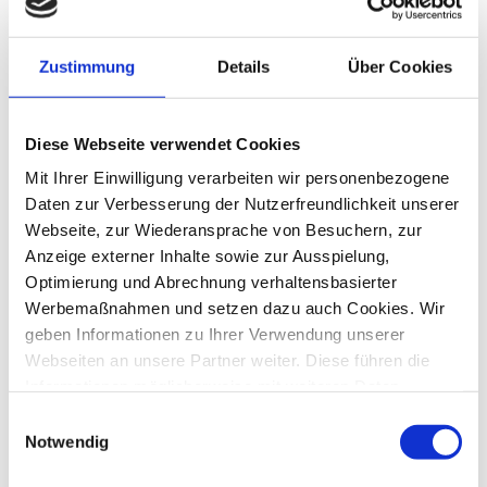
5 Einsatzgebiete von KI in der
Produktion
Zustimmung
Details
Über Cookies
Viele Unternehmen im Mittelstand
nutzen bereits KI-Lösungen für die
Prozessverbesserung, die
Diese Webseite verwendet Cookies
Qualitätskontrolle oder die...
Mit Ihrer Einwilligung verarbeiten wir personenbezogene
Sven Ole Schubert
2. Juni 2023
5 Min.
Daten zur Verbesserung der Nutzerfreundlichkeit unserer
Webseite, zur Wiederansprache von Besuchern, zur
Anzeige externer Inhalte sowie zur Ausspielung,
Optimierung und Abrechnung verhaltensbasierter
Werbemaßnahmen und setzen dazu auch Cookies. Wir
KI im Marketing und Vertrieb:
geben Informationen zu Ihrer Verwendung unserer
Chancen für den Mittelstand
Webseiten an unsere Partner weiter. Diese führen die
KI-Tools sind im Marketing und Vertrieb
Informationen möglicherweise mit weiteren Daten
oft schon im Einsatz. Sie werden die
zusammen, die Sie ihnen bereitgestellt haben oder die
Einwilligungsauswahl
Arbeit weiter verändern. Unternehmen
von den Partnern im Rahmen der Nutzung anderer
Notwendig
sollte...
Dienste gesammelt wurden. Ebenso können unsere