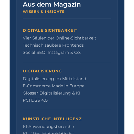
Aus dem Magazin
WISSEN & INSIGHTS
DIGITALE SICHTBARKEIT
Vier Säulen der Online-Sichtbarkeit
Technisch saubere Frontends
Social SEO: Instagram & Co.
DIGITALISIERUNG
Digitalisierung im Mittelstand
E-Commerce Made in Europe
Glossar Digitalisierung & KI
PCI DSS 4.0
KÜNSTLICHE INTELLIGENZ
KI-Anwendungsbereiche
KI – Was jetzt wichtig ist