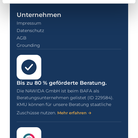
Unternehmen
Impressum
Datenschutz
AGB
Grounding
Bis zu 80 % geförderte Beratung.
Die NAWIDA GmbH ist beim BAFA als
Beratungsunternehmen gelistet (ID 229584).
KMU können für unsere Beratung staatliche
Zuschüsse nutzen.
Mehr erfahren →