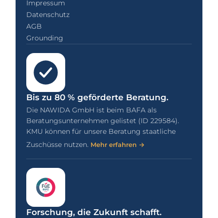
Impressum
Datenschutz
AGB
Grounding
Bis zu 80 % geförderte Beratung.
Die NAWIDA GmbH ist beim BAFA als
Beratungsunternehmen gelistet (ID 229584).
KMU können für unsere Beratung staatliche
Zuschüsse nutzen.
Mehr erfahren →
Forschung, die Zukunft schafft.