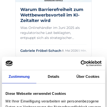
Warum Barrierefreiheit zum
Wettbewerbsvorteil im KI-
Zeitalter wird
Was Onlinehändler im Juni 2025 als
regulatorische Last beklagten,
entpuppt sich als strategischer
Vorsprung im Zeitalter...
Gabriele Fröbel-Schach
8. Mai 2026
5 Min.
Zustimmung
Details
Über Cookies
Diese Webseite verwendet Cookies
Mit Ihrer Einwilligung verarbeiten wir personenbezogene
Daten zur Verbesserung der Nutzerfreundlichkeit unserer