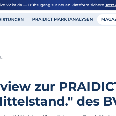
ive V2 ist da — Frühzugang zur neuen Plattform sichern.
Jetzt
PRAIDICT MARKTANALYSEN
MAGA
EISTUNGEN
NAWIDA-Interview zur PRAIDICT-Technologie im Magazin "Mittelstand." des BVMW
view zur PRAIDIC
ittelstand." des