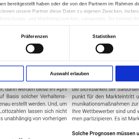
en bereitgestellt haben oder die von den Partnern im Rahmen d
önnen unsere Partner diese Daten zu eigenen Zwecken, insbes
tforschungs- und Marketingzwecken, verwenden. Sie können Ih
 festlegen und jederzeit für die Zukunft ändern. Weiteres erfahre
nformation
.
Präferenzen
Statistiken
Auswahl erlauben