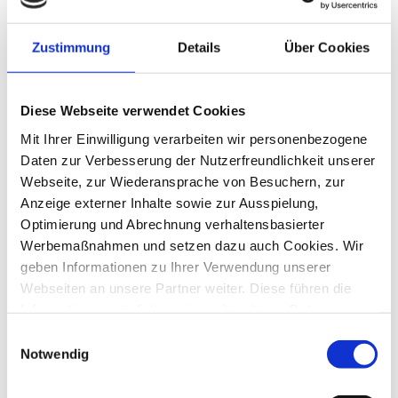
fortlaufend in Bewegung, in vielen
Bereichen findet eine Transformation
Zustimmung
Details
Über Cookies
statt. Eine stetige Weiterbildung ist
daher für die meisten Beschäftigten
Diese Webseite verwendet Cookies
unverzichtbar. Unternehmen und
Mit Ihrer Einwilligung verarbeiten wir personenbezogene
Mitarbeitende sind so in der Lage, den
Daten zur Verbesserung der Nutzerfreundlichkeit unserer
Wandel und seine Herausforderungen zu
Webseite, zur Wiederansprache von Besuchern, zur
meistern.
Anzeige externer Inhalte sowie zur Ausspielung,
Optimierung und Abrechnung verhaltensbasierter
Werbemaßnahmen und setzen dazu auch Cookies. Wir
Flexible Lernangebote
geben Informationen zu Ihrer Verwendung unserer
Webseiten an unsere Partner weiter. Diese führen die
Um Unternehmen bei der Weiterbildung
Informationen möglicherweise mit weiteren Daten
von Mitarbeitenden zu unterstützen, hat
zusammen, die Sie ihnen bereitgestellt haben oder die
Einwilligungsauswahl
deshalb auch die EduTecs GmbH ihr
von den Partnern im Rahmen der Nutzung anderer
Notwendig
Dienste gesammelt wurden. Ebenso können unsere
Bildungsangebot in den letzten Jahren
Partner diese Daten zu eigenen Zwecken, insbesondere