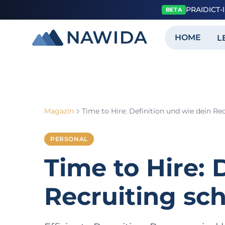
PRAIDICT-l
BETA
HOME
L
Magazin
PERSONAL
Time to Hire: 
Recruiting sch