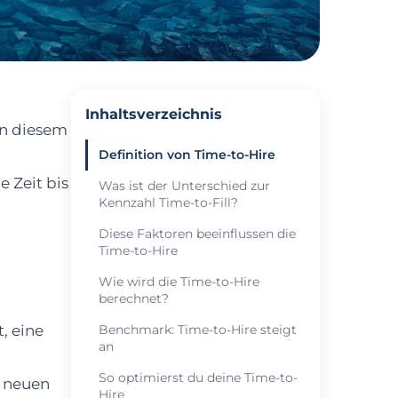
Inhaltsverzeichnis
 In diesem
Definition von Time-to-Hire
 Zeit bis
Was ist der Unterschied zur
Kennzahl Time-to-Fill?
Diese Faktoren beeinflussen die
Time-to-Hire
Wie wird die Time-to-Hire
berechnet?
t, eine
Benchmark: Time-to-Hire steigt
an
So optimierst du deine Time-to-
r neuen
Hire