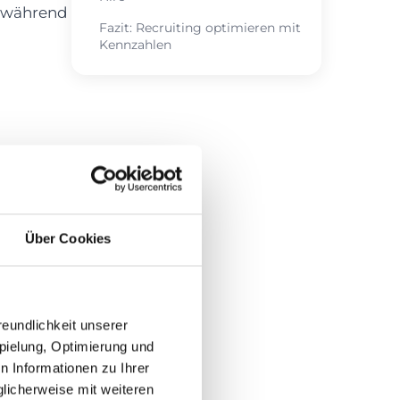
, während
Fazit: Recruiting optimieren mit
Kennzahlen
die
l
bis zum
Über Cookies
-Fill
tigen.
Kennzahl.
eundlichkeit unserer
pielung, Optimierung und
 Informationen zu Ihrer
licherweise mit weiteren