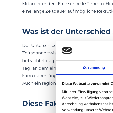
Mitarbeitenden. Eine schnelle Time-to-Hir
eine lange Zeitdauer auf mögliche Rekrut
Was ist der Unterschied 
Der Unterschied zwischen den Kennzahlen 
Zeitspanne zwischen einer Bewerbung bis 
betrachtet dagegen den Zeitraum von dem 
Zustimmung
Tag, an dem eine Person die Position beset
kann daher länger sein und zum Beispiel
Auch ein regionaler oder branchenspezifis
Diese Webseite verwendet 
Mit Ihrer Einwilligung verar
Webseite, zur Wiederansprac
Diese Faktoren beeinflu
Abrechnung verhaltensbasie
Verwendung unserer Webseite