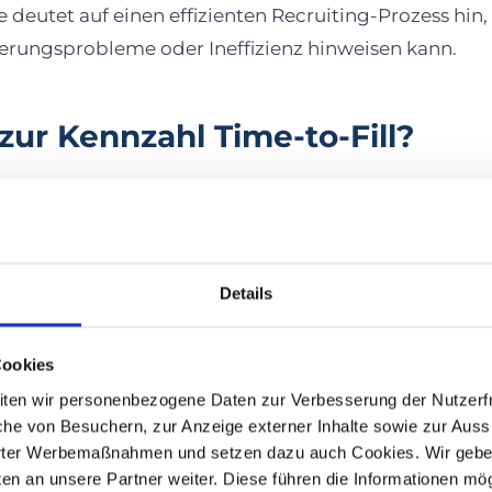
e deutet auf einen effizienten Recruiting-Prozess hin
ierungsprobleme oder Ineffizienz hinweisen kann.
zur Kennzahl Time-to-Fill?
liegt darin, was gemessen wird. Time-to-Hire misst 
zur Unterzeichnung des Arbeitsvertrags. Time-to-Fil
Tag, an dem eine Stelle als vakant gemeldet wird, 
Details
zt – also bis zum eigentlichen Arbeitsbeginn. Time-to
 Verzögerungen beim Onboarding-Prozess berücksich
cher Fach- und Arbeitskräftemangel beeinflusst die 
Cookies
beiten wir personenbezogene Daten zur Verbesserung der Nutzerfr
he von Besuchern, zur Anzeige externer Inhalte sowie zur Auss
ssen die Time-to-Hire
rter Werbemaßnahmen und setzen dazu auch Cookies. Wir geben
n an unsere Partner weiter. Diese führen die Informationen mög