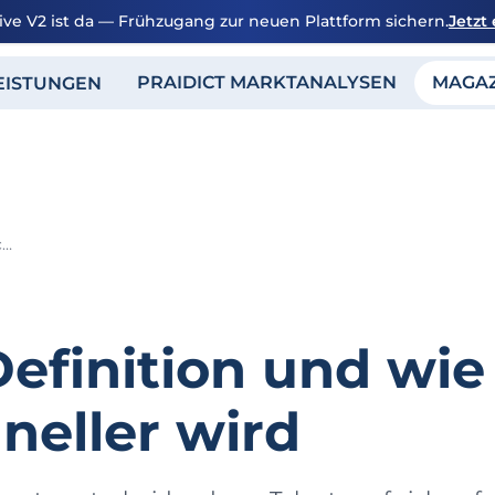
ive V2 ist da — Frühzugang zur neuen Plattform sichern.
Jetzt
PRAIDICT MARKTANALYSEN
MAGA
EISTUNGEN
Time to Hire: Definition und wie dein Recruiting schneller wird
Definition und wie
neller wird