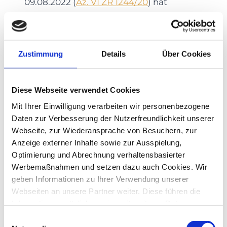
09.08.2022 (
Az. VI ZR 1244/20
) hat
wichtige Klarstellungen zu Maßnahmen
gegen Internet-Bewertungen getroffen.
Demnach ist es grundsätzlich möglich,
Zustimmung
Details
Über Cookies
gegen Bewertungen vorzugehen,
solange dies nicht missbräuchlich
Diese Webseite verwendet Cookies
geschieht.
Mit Ihrer Einwilligung verarbeiten wir personenbezogene
Daten zur Verbesserung der Nutzerfreundlichkeit unserer
Die Herausforderung
Webseite, zur Wiederansprache von Besuchern, zur
Anzeige externer Inhalte sowie zur Ausspielung,
Optimierung und Abrechnung verhaltensbasierter
von Fake-Bewertungen
Werbemaßnahmen und setzen dazu auch Cookies. Wir
geben Informationen zu Ihrer Verwendung unserer
Fake-Bewertungen können von
Webseiten an unsere Partner weiter. Diese führen die
Wettbewerbern oder unzufriedenen
Informationen möglicherweise mit weiteren Daten
zusammen, die Sie ihnen bereitgestellt haben oder die
Kunden stammen und sind oft schwer zu
Einwilligungsauswahl